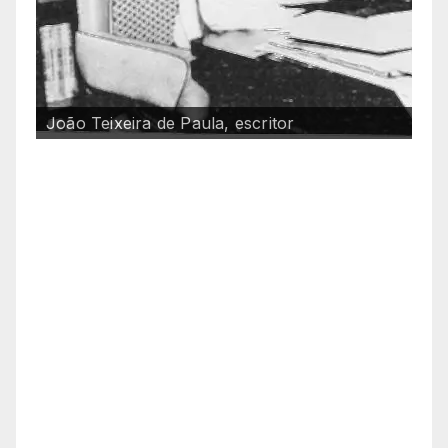
João Batista Laurito, FEESP, SP