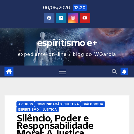
Skip
06/08/2026
13:20
to
content
espiritismo e+
expediente-on-line / blog do WGarcia
ARTIGOS
COMUNICAÇÃO-CULTURA
DIÁLOGOS IA
ESPIRITISMO
JUSTIÇA
Silêncio, Poder e
Responsabilidade
Moral: A Justiça