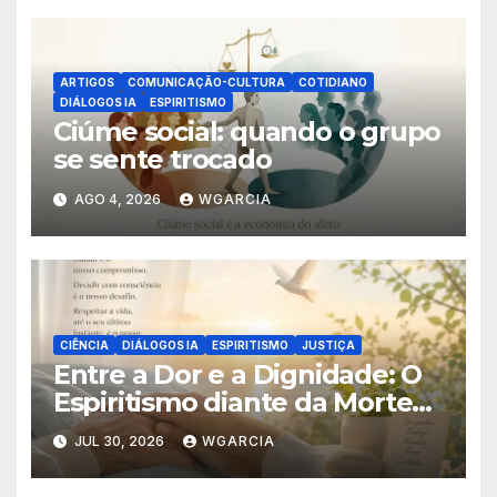
ARTIGOS
COMUNICAÇÃO-CULTURA
COTIDIANO
DIÁLOGOS IA
ESPIRITISMO
Ciúme social: quando o grupo
se sente trocado
AGO 4, 2026
WGARCIA
CIÊNCIA
DIÁLOGOS IA
ESPIRITISMO
JUSTIÇA
Entre a Dor e a Dignidade: O
Espiritismo diante da Morte
Assistida
JUL 30, 2026
WGARCIA