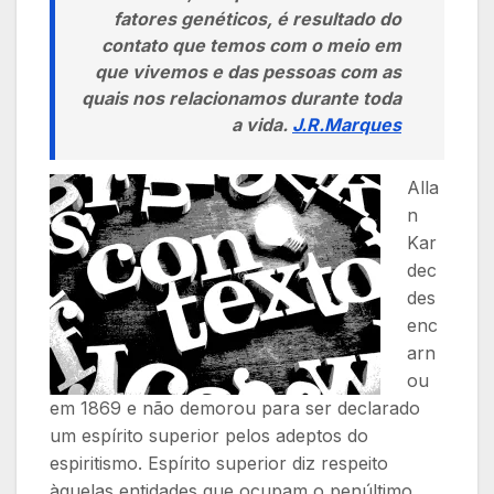
fatores genéticos, é resultado do
contato que temos com o meio em
que vivemos e das pessoas com as
quais nos relacionamos durante toda
a vida
.
J.R.Marques
Alla
n
Kar
dec
des
enc
arn
ou
em 1869 e não demorou para ser declarado
um espírito superior pelos adeptos do
espiritismo. Espírito superior diz respeito
àquelas entidades que ocupam o penúltimo