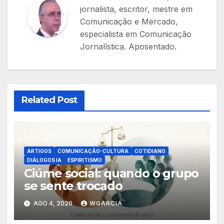
jornalista, escritor, mestre em
Comunicação e Mercado,
especialista em Comunicação
Jornalística. Aposentado.
Related Post
ARTIGOS
COMUNICAÇÃO-CULTURA
COTIDIANO
DIÁLOGOS IA
ESPIRITISMO
Ciúme social: quando o grupo
se sente trocado
AGO 4, 2026
WGARCIA