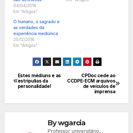
04/04/2018
Em "Artigos"
O humano, o sagrado e
as verdades da
experiência mediúnica
20/12/2018
Em "Artigos"
Estes médiuns e as
CPDoc cede ao
Navegação
estripulias da
CCDPE-ECM arquivos
personalidade!
de veículos de
de
imprensa
Post
By
wgarcia
Professor universitário,