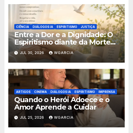
CIÊNCIA
DIÁLOGOS IA
ESPIRITISMO
JUSTIÇA
Entre a Dor e a Dignidade: O
Espiritismo diante da Morte
Assistida
JUL 30, 2026
WGARCIA
ARTIGOS
CINEMA
DIÁLOGOS IA
ESPIRITISMO
IMPRENSA
Quando o Herói Adoece e o
Amor Aprende a Cuidar
JUL 25, 2026
WGARCIA