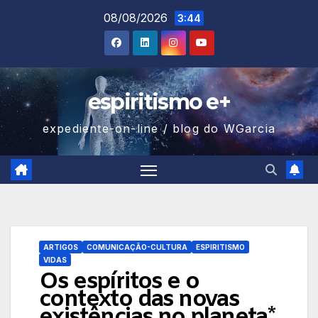
Skip
08/08/2026
3:44
to
content
espiritismo e+
expediente-on-line / blog do WGarcia
ARTIGOS
COMUNICAÇÃO-CULTURA
ESPIRITISMO
VIDAS
Os espíritos e o
contexto das novas
existências no planeta*