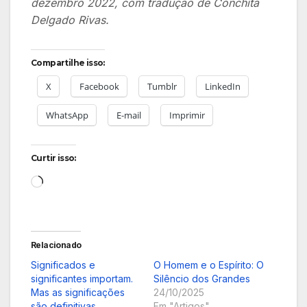
dezembro 2022, com tradução de Conchita
Delgado Rivas.
Compartilhe isso:
X
Facebook
Tumblr
LinkedIn
WhatsApp
E-mail
Imprimir
Curtir isso:
Carregando...
Relacionado
Significados e
O Homem e o Espírito: O
significantes importam.
Silêncio dos Grandes
Mas as significações
24/10/2025
são definitivas
Em "Artigos"