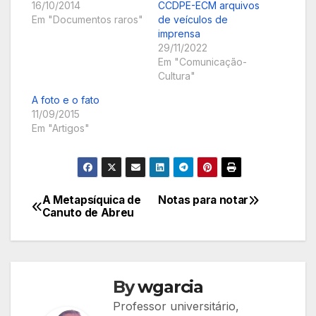
16/10/2014
CCDPE-ECM arquivos
Em "Documentos raros"
de veículos de
imprensa
29/11/2022
Em "Comunicação-
Cultura"
A foto e o fato
11/09/2015
Em "Artigos"
A Metapsíquica de
Notas para notar
Navegação
Canuto de Abreu
de
Post
By
wgarcia
Professor universitário,