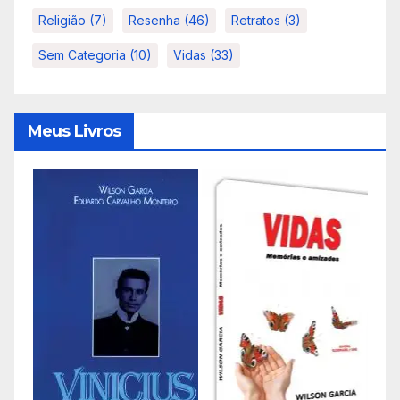
Religião
(7)
Resenha
(46)
Retratos
(3)
Sem Categoria
(10)
Vidas
(33)
Meus Livros