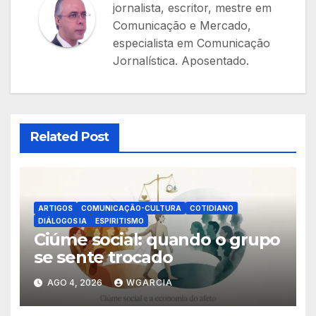
jornalista, escritor, mestre em
Comunicação e Mercado,
especialista em Comunicação
Jornalística. Aposentado.
Related Post
ARTIGOS
COMUNICAÇÃO-CULTURA
COTIDIANO
DIÁLOGOS IA
ESPIRITISMO
Ciúme social: quando o grupo
se sente trocado
AGO 4, 2026
WGARCIA