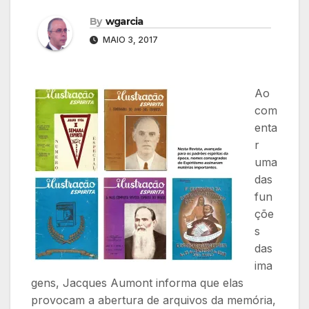
By
wgarcia
MAIO 3, 2017
Ao
com
enta
r
uma
das
fun
çõe
s
das
ima
gens, Jacques Aumont informa que elas
provocam a abertura de arquivos da memória,