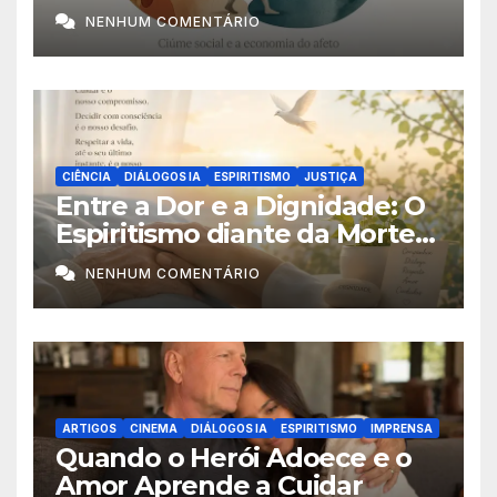
NENHUM COMENTÁRIO
CIÊNCIA
DIÁLOGOS IA
ESPIRITISMO
JUSTIÇA
Entre a Dor e a Dignidade: O
Espiritismo diante da Morte
Assistida
NENHUM COMENTÁRIO
ARTIGOS
CINEMA
DIÁLOGOS IA
ESPIRITISMO
IMPRENSA
Quando o Herói Adoece e o
Amor Aprende a Cuidar