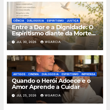
CIÊNCIA
DIÁLOGOS IA
ESPIRITISMO
JUSTIÇA
Entre a Dor e a Dignidade: O
Espiritismo diante da Morte
Assistida
JUL 30, 2026
WGARCIA
ARTIGOS
CINEMA
DIÁLOGOS IA
ESPIRITISMO
IMPRENSA
Quando o Herói Adoece e o
Amor Aprende a Cuidar
JUL 25, 2026
WGARCIA