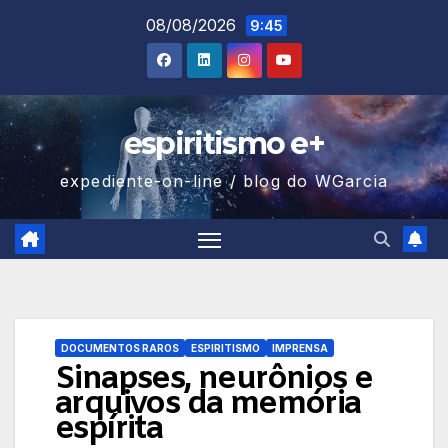
Skip
08/08/2026
9:45
to
content
espiritismo e+
expediente-on-line / blog do WGarcia
DOCUMENTOS RAROS
ESPIRITISMO
IMPRENSA
Sinapses, neurônios e
arquivos da memória
espírita