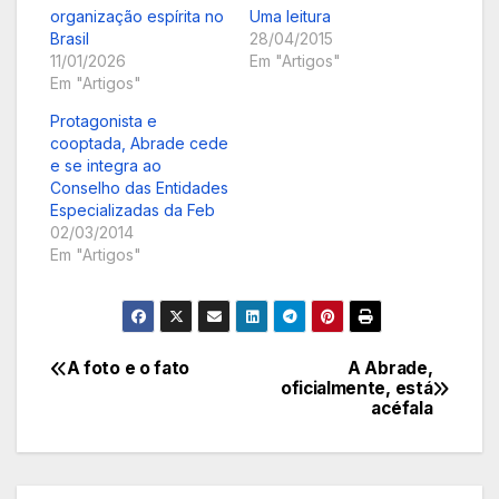
organização espírita no
Uma leitura
Brasil
28/04/2015
11/01/2026
Em "Artigos"
Em "Artigos"
Protagonista e
cooptada, Abrade cede
e se integra ao
Conselho das Entidades
Especializadas da Feb
02/03/2014
Em "Artigos"
A foto e o fato
A Abrade,
Navegação
oficialmente, está
acéfala
de
Post