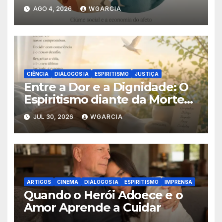
AGO 4, 2026
WGARCIA
CIÊNCIA
DIÁLOGOS IA
ESPIRITISMO
JUSTIÇA
Entre a Dor e a Dignidade: O
Espiritismo diante da Morte
Assistida
JUL 30, 2026
WGARCIA
ARTIGOS
CINEMA
DIÁLOGOS IA
ESPIRITISMO
IMPRENSA
Quando o Herói Adoece e o
Amor Aprende a Cuidar