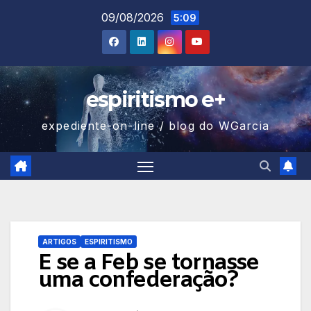
Skip
09/08/2026
5:09
to
content
espiritismo e+
expediente-on-line / blog do WGarcia
ARTIGOS
ESPIRITISMO
E se a Feb se tornasse
uma confederação?