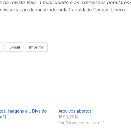
o da revista Veja, a publicidade e as expressões populares
a dissertação de mestrado pela Faculdade Cásper Líbero.
p
E-mail
Imprimir
tos, imagens e… Divaldo
Arquivos abertos
so?)
16/10/2014
Em "Documentos raros"
"