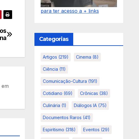
para ter acesso a + links
hos
ina
Categorias
Artigos
(219)
Cinema
(8)
Ciência
(11)
Comunicação-Cultura
(191)
a em
Cotidiano
(69)
Crônicas
(38)
Culinária
(1)
Diálogos IA
(75)
Documentos Raros
(41)
Espiritismo
(318)
Eventos
(29)