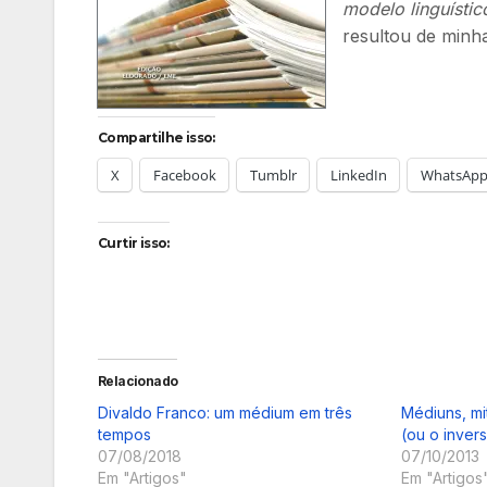
modelo linguístic
resultou de minh
Compartilhe isso:
X
Facebook
Tumblr
LinkedIn
WhatsAp
Curtir isso:
Relacionado
Divaldo Franco: um médium em três
Médiuns, mi
tempos
(ou o inver
07/08/2018
07/10/2013
Em "Artigos"
Em "Artigos