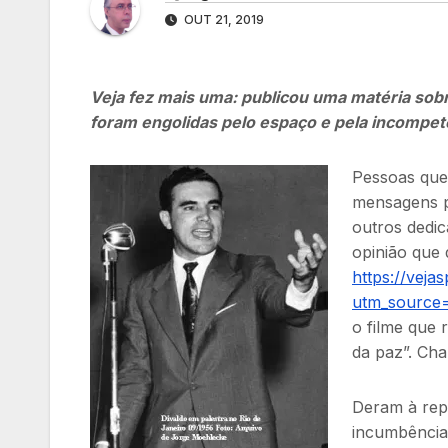
OUT 21, 2019
Veja fez mais uma: publicou uma matéria sobr
foram engolidas pelo espaço e pela incompet
Pessoas que 
mensagens pa
outros dedic
opinião que
https://veja
utm_source
o filme que r
da paz”. Cha
Deram à repó
incumbência