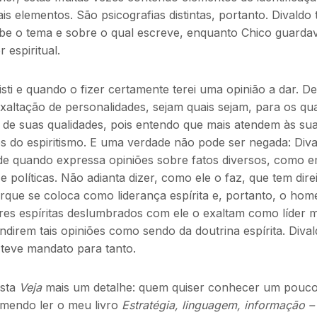
is elementos. São psicografias distintas, portanto. Divaldo
ecebe o tema e sobre o qual escreve, enquanto Chico guarda
 espiritual.
sti e quando o fizer certamente terei uma opinião a dar. De
exaltação de personalidades, sejam quais sejam, para os qua
 de suas qualidades, pois entendo que mais atendem às su
os do espiritismo. E uma verdade não pode ser negada: Div
nde quando expressa opiniões sobre fatos diversos, como 
 e
políticas. Não adianta dizer, como ele o faz, que tem dire
orque se coloca como liderança espírita e, portanto, o ho
res espíritas deslumbrados com ele o exaltam como líder m
direm tais opiniões como sendo da doutrina espírita. Diva
teve mandato para tanto.
ista
Veja
mais um detalhe: quem quiser conhecer um pouco
omendo ler o meu livro
Estratégia, linguagem, informação –