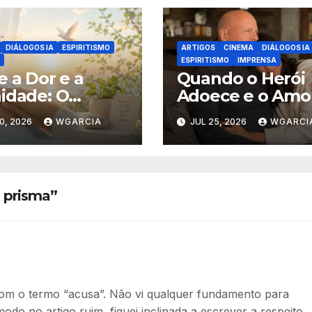
DIÁLOGOS IA
ESPIRITISMO
ARTIGOS
CINEMA
DIÁLOGOS IA
ESPIRITISMO
IMPRENSA
e a Dor e a
Quando o Herói
idade: O
Adoece e o Amo
ritismo diante
Aprende a Cuida
0, 2026
WGARCIA
JUL 25, 2026
WGARCI
orte Assistida
 prisma”
om o termo “acusa”. Não vi qualquer fundamento para
modo no artigo ruim, fiquei inclinada a escrever a respeito