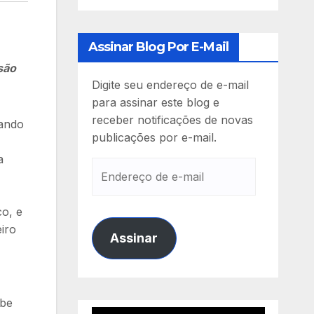
Assinar Blog Por E-Mail
são
Digite seu endereço de e-mail
para assinar este blog e
receber notificações de novas
iando
publicações por e-mail.
a
Endereço
de
e-
o, e
mail
eiro
Assinar
abe