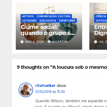
ARTIGOS
COMUNICAÇÃO-CULTURA
CIÊNCIA
COTIDIANO
DIÁLOGOS IA
ESPIRITISMO
JUSTIÇA
Ciúme social:
Entr
quando o grupo se
Dign
sente trocado
Espi
AGO 4, 2026
WGARCIA
JUL 3
da M
9 thoughts on “A loucura sob o mesmo
ritafoelker
disse:
21/10/2019 às 15:30
Querido Wilson, também me espantei c
isso. E quanto ao “Pires”, citado desse 