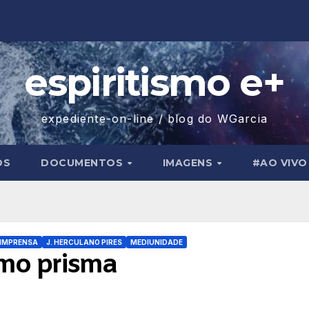
espiritismo e+
expediente-on-line / blog do WGarcia
OS
DOCUMENTOS
IMAGENS
#AO VIVO
IMPRENSA
J. HERCULANO PIRES
MEDIUNIDADE
mo prisma