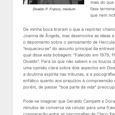
mais do que 
fase termina
Divaldo P. Franco, médium
que nem noti
De minha boca tiraram o que a repórter chamo
Joanna de Ângelis, mas desenvolve as ideias e
o depoimento sobre o pensamento de Herculan
“esqueceu-se” do assunto principal da entrevis
qual disse esta bobagem: “Falecido em 1979, P
Divaldo”. Para os que não sabem e os loucos 
uma opinião clara sobre dois aspectos em Diva
a doutrina espírita nas tribunas, e a psicograf
enfático quanto aos prejuízos à compreensão
porém, de passar “boa parte da vida” preocup
Pode-se imaginar que Geraldo Campetti e Dora
minutos de conversa via celular para uma frase
comparação entre as psicografias de Chico Xav