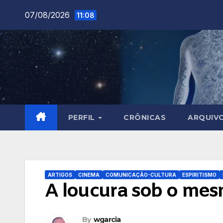
Skip
07/08/2026
11:08
to
content
PERFIL
CRÔNICAS
ARQUIV
ARTIGOS
CINEMA
COMUNICAÇÃO-CULTURA
ESPIRITISMO
A loucura sob o mes
By
wgarcia