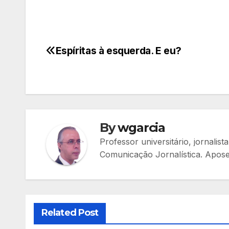
Espíritas à esquerda. E eu?
Navegação
de
Post
By
wgarcia
Professor universitário, jornali
Comunicação Jornalística. Apos
Related Post