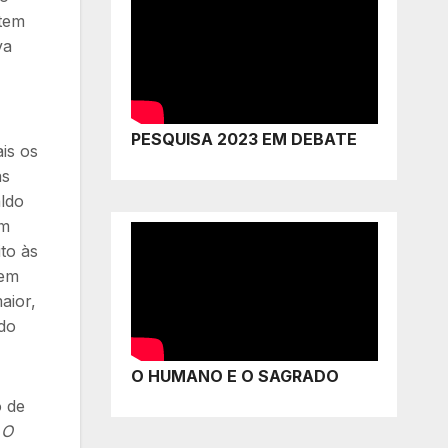
 tem
va
PESQUISA 2023 EM DEBATE
is os
as
aldo
em
ito às
mem
aior,
ldo
O HUMANO E O SAGRADO
 de
 O