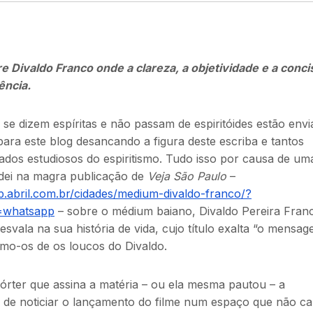
e Divaldo Franco onde a clareza, a objetividade e a conci
ência.
se dizem espíritas e não passam de espiritóides estão env
ra este blog desancando a figura deste escriba e tantos
ados estudiosos do espiritismo. Tudo isso por causa de um
 dei na magra publicação de
Veja São Paulo
–
sp.abril.com.br/cidades/medium-divaldo-franco/?
=whatsapp
– sobre o médium baiano, Divaldo Pereira Franc
esvala na sua história de vida, cujo título exalta “o mensag
mo-os de os loucos do Divaldo.
rter que assina a matéria – ou ela mesma pautou – a
 de noticiar o lançamento do filme num espaço que não c