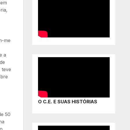
 em
ria,
am-me
e a
 de
 teve
obre
O C.E. E SUAS HISTÓRIAS
de 50
ma
ão