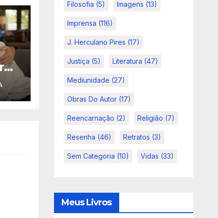
Filosofia
(5)
Imagens
(13)
Imprensa
(116)
J. Herculano Pires
(17)
Justiça
(5)
Literatura
(47)
r
r
Mediunidade
(27)
A
Obras Do Autor
(17)
Reencarnação
(2)
Religião
(7)
Resenha
(46)
Retratos
(3)
Sem Categoria
(10)
Vidas
(33)
Meus Livros