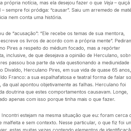
a própria notícia, mas ela desejou fazer o que
Veja
– quiçá
l – sempre foi pródiga: “causar”. Saiu um arremedo de maté
cia nem conta uma história.
u de “acusação”: “Ele recebe os temas de sua mentora,
 escreve os livros de acordo com a própria mente”. Pedir
o Pires a respeito do médium focado, mas a repórter
ta, inclusive, de que desejava a opinião de Herculano, sobr
ires passou boa parte da vida questionando a mediunidade
do Divaldo,
Herculano Pires, em sua vida de quase 65 anos,
ldo Franco: a sua espalhafatosa e teatral forma de falar s
ia, da qual apontou objetivamente as falhas. Herculano foi
 da doutrina que estes comportamentos causavam. Longe,
ado apenas com isso porque tinha mais o que fazer.
 Incontri estejam na mesma situação que eu: foram cerca 
 malfeita e sem contexto. Nesse particular, o que fiz foi u
ier, estas muitas vezes contendo elementos de identificaç